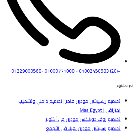
+(20) 01002450583 - 01000771008 -01229000568
اخر المشاريع
تصميم ريسيبشن مودرن فاخر | تصميم داخلي وتشطيب
احترافي | Mas Egypt
تصميم روف دوبلكس مودرن في أكتوبر
تصميم رسيبشن مودرن لفيلا في التجمع