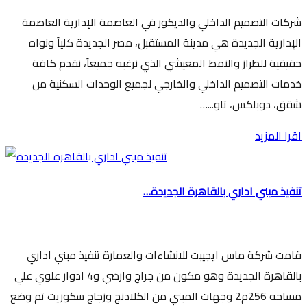
شركات التصميم الداخلي والديكور في العاصمة الإدارية العاصمة
الإدارية الجديدة هي مدينة المستقبل، مصر الجديدة كلياً ونواه
حقيقية للطراز والنمط المعيشي الذي نرغبه جميعاً، نقدم كافة
خدمات التصميم الداخلي والخارجي لجميع الوحدات السكنية من
شقق، دوبلكس، تاو...…
اقرا المزيد
تنفيذ مبني اداري بالقاهرة الجديدة…
قامت شركة ماس ايجيبت للانشاءات والعمارة تنفيذ مبني اداري
بالقاهرة الجديدة وهو مكون من جراج وارضي و4 ادوار علوي علي
مساحه 256م2 وجهات المبني من الكلادنج وزجاج سكوريت تم وضع